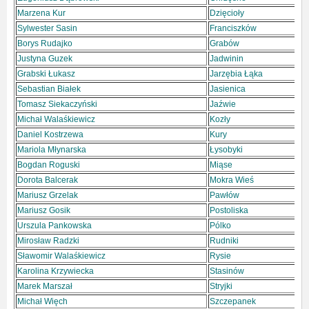
Marzena Kur
Dzięcioły
Sylwester Sasin
Franciszków
Borys Rudajko
Grabów
Justyna Guzek
Jadwinin
Grabski Łukasz
Jarzębia Łąka
Sebastian Białek
Jasienica
Tomasz Siekaczyński
Jaźwie
Michał Walaśkiewicz
Kozły
Daniel Kostrzewa
Kury
Mariola Młynarska
Łysobyki
Bogdan Roguski
Miąse
Dorota Balcerak
Mokra Wieś
Mariusz Grzelak
Pawłów
Mariusz Gosik
Postoliska
Urszula Pankowska
Pólko
Mirosław Radzki
Rudniki
Sławomir Walaśkiewicz
Rysie
Karolina Krzywiecka
Stasinów
Marek Marszał
Stryjki
Michał Więch
Szczepanek