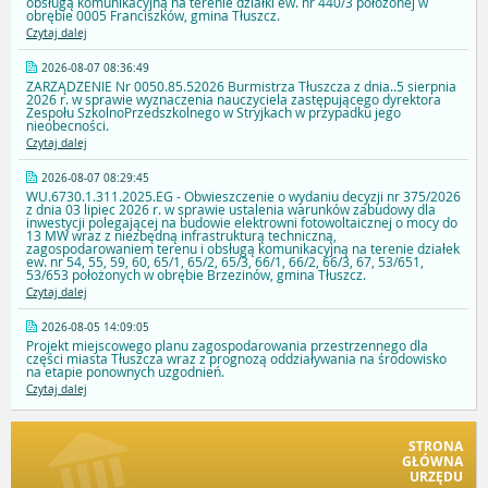
obsługą komunikacyjną na terenie działki ew. nr 440/3 położonej w
obrębie 0005 Franciszków, gmina Tłuszcz.
Czytaj dalej
2026-08-07 08:36:49
ZARZĄDZENIE Nr 0050.85.52026 Burmistrza Tłuszcza z dnia..5 sierpnia
2026 r. w sprawie wyznaczenia nauczyciela zastępującego dyrektora
Zespołu SzkolnoPrzedszkolnego w Stryjkach w przypadku jego
nieobecności.
Czytaj dalej
2026-08-07 08:29:45
WU.6730.1.311.2025.EG - Obwieszczenie o wydaniu decyzji nr 375/2026
z dnia 03 lipiec 2026 r. w sprawie ustalenia warunków zabudowy dla
inwestycji polegającej na budowie elektrowni fotowoltaicznej o mocy do
13 MW wraz z niezbędną infrastrukturą techniczną,
zagospodarowaniem terenu i obsługą komunikacyjną na terenie działek
ew. nr 54, 55, 59, 60, 65/1, 65/2, 65/3, 66/1, 66/2, 66/3, 67, 53/651,
53/653 położonych w obrębie Brzezinów, gmina Tłuszcz.
Czytaj dalej
2026-08-05 14:09:05
Projekt miejscowego planu zagospodarowania przestrzennego dla
części miasta Tłuszcza wraz z prognozą oddziaływania na środowisko
na etapie ponownych uzgodnień.
Czytaj dalej
STRONA
GŁÓWNA
URZĘDU