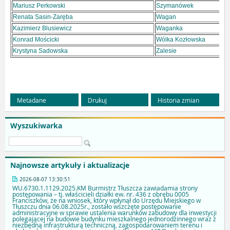
Mariusz Perkowski
Szymanówek
Renata Sasin-Zaręba
Wagan
Kazimierz Blusiewicz
Waganka
Konrad Mościcki
Wólka Kozłowska
Krystyna Sadowska
Zalesie
Metadane
Drukuj
Historia zmian
Wyszukiwarka
Najnowsze artykuły i aktualizacje
2026-08-07 13:30:51
WU.6730.1.1129.2025.KM Burmistrz Tłuszcza zawiadamia strony
postępowania – tj. właścicieli działki ew. nr. 436 z obrębu 0005
Franciszków, że na wniosek, który wpłynął do Urzędu Miejskiego w
Tłuszczu dnia 06.08.2025r., zostało wszczęte postępowanie
administracyjne w sprawie ustalenia warunków zabudowy dla inwestycji
polegającej na budowie budynku mieszkalnego jednorodzinnego wraz z
niezbędną infrastrukturą techniczną, zagospodarowaniem terenu i