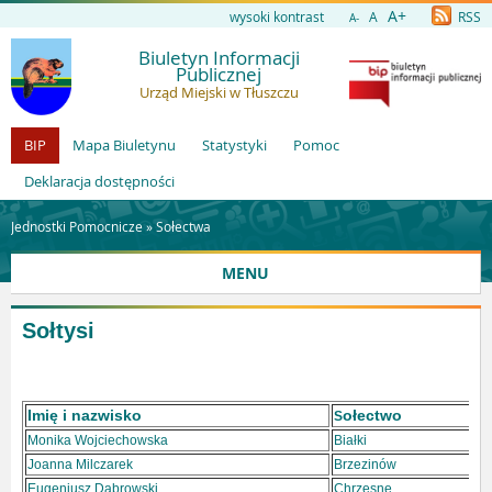
A+
wysoki kontrast
A
RSS
A-
Biuletyn Informacji
Publicznej
Urząd Miejski w Tłuszczu
BIP
Mapa Biuletynu
Statystyki
Pomoc
Deklaracja dostępności
Jednostki Pomocnicze »
Sołectwa
MENU
Sołtysi
Imię i nazwisko
ołectwo
S
Monika Wojciechowska
Białki
Joanna Milczarek
Brzezinów
Eugeniusz Dąbrowski
Chrzęsne